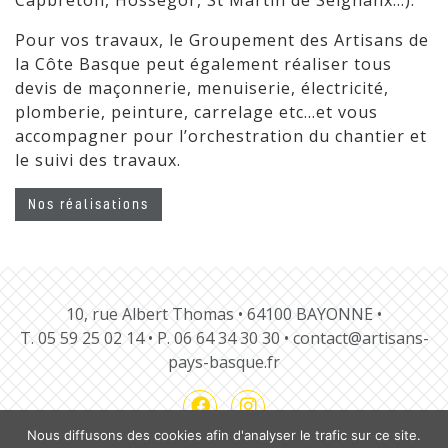
Capbreton, Hossegor, St Martin de Seignanx…).
Pour vos travaux, le Groupement des Artisans de
la Côte Basque peut également réaliser tous
devis de maçonnerie, menuiserie, électricité,
plomberie, peinture, carrelage etc…et vous
accompagner pour l’orchestration du chantier et
le suivi des travaux.
Nos réalisations
10, rue Albert Thomas • 64100 BAYONNE •
T.
05 59 25 02 14
• P.
06 64 34 30 30
•
contact@artisans-
pays-basque.fr
Nous diffusons des cookies afin d'analyser le trafic sur ce site.