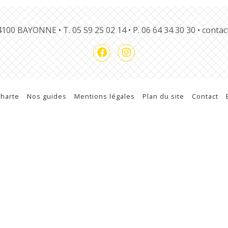
 64100 BAYONNE •
T.
05 59 25 02 14
• P.
06 64 34 30 30
•
contac
charte
Nos guides
Mentions légales
Plan du site
Contact