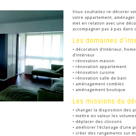
Vous souhaitez re-décorer vot
votre appartement, aménager 
met en relation avec une décor
accompagner pas à pas dans 
Les domaines d’int
• décoration d’intérieur, home 
d’intérieur
• rénovation maison
• rénovation appartement
• rénovation cuisine
• rénovation salle de bain
• aménagement combles
• aménagement boutique
Les missions du dé
• changer la disposition des 
• mettre en valeur les volume
• déplacer des cloisons
• améliorer l’éclairage d’une 
• créer des rangements sur 