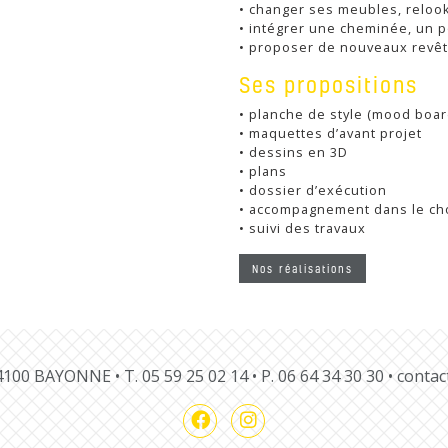
• changer ses meubles, reloo
• intégrer une cheminée, un 
• proposer de nouveaux revêt
Ses propositions
• planche de style (mood boar
• maquettes d’avant projet
• dessins en 3D
• plans
• dossier d’exécution
• accompagnement dans le cho
• suivi des travaux
Nos réalisations
 64100 BAYONNE •
T.
05 59 25 02 14
• P.
06 64 34 30 30
•
contac