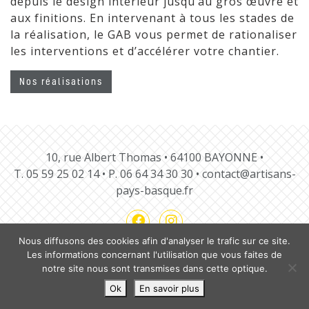
depuis le design intérieur jusqu’au gros œuvre et
aux finitions. En intervenant à tous les stades de
la réalisation, le GAB vous permet de rationaliser
les interventions et d’accélérer votre chantier.
Nos réalisations
10, rue Albert Thomas • 64100 BAYONNE •
T.
05 59 25 02 14
• P.
06 64 34 30 30
•
contact@artisans-
pays-basque.fr
Nous diffusons des cookies afin d'analyser le trafic sur ce site.
Les informations concernant l'utilisation que vous faites de
notre site nous sont transmises dans cette optique.
Notre charte
Nos guides
Mentions légales
Ok
En savoir plus
Plan du site
Contact
BLOG