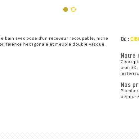
de bain avec pose d’un receveur recoupable, niche
Où :
CIB
roi, faïence hexagonale et meuble double vasque.
Notre 
Concepti
plan 3D,
matériau
Nos pr
Plomberi
peinture,