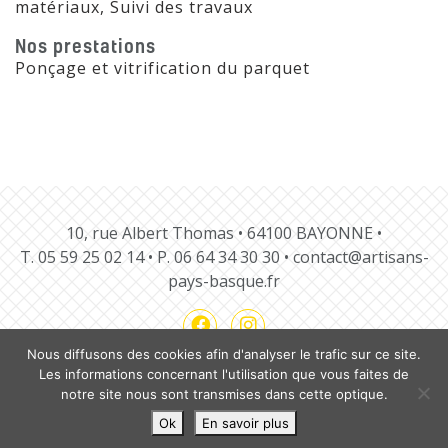
matériaux, Suivi des travaux
Nos prestations
Ponçage et vitrification du parquet
10, rue Albert Thomas • 64100 BAYONNE •
T.
05 59 25 02 14
• P.
06 64 34 30 30
•
contact@artisans-
pays-basque.fr
Nous diffusons des cookies afin d'analyser le trafic sur ce site.
Les informations concernant l'utilisation que vous faites de
notre site nous sont transmises dans cette optique.
Notre charte
Nos guides
Mentions légales
Ok
En savoir plus
Plan du site
Contact
BLOG