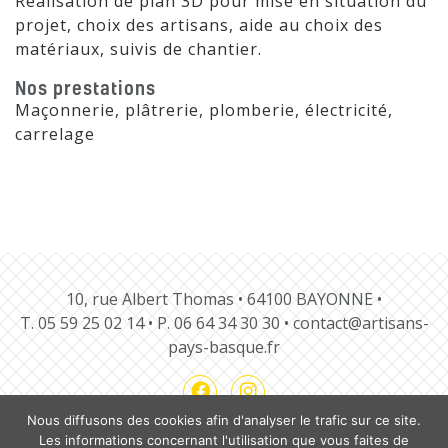
Réalisation de plan 3D pour mise en situation du
projet, choix des artisans, aide au choix des
matériaux, suivis de chantier.
Nos prestations
Maçonnerie, plâtrerie, plomberie, électricité,
carrelage
10, rue Albert Thomas • 64100 BAYONNE •
T.
05 59 25 02 14
• P.
06 64 34 30 30
•
contact@artisans-
pays-basque.fr
Nous diffusons des cookies afin d'analyser le trafic sur ce site.
Les informations concernant l'utilisation que vous faites de