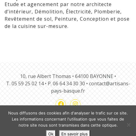
Etude et agencement par notre architecte
d’intérieur, Démolition, Électricité, Plomberie,
Revêtement de sol, Peinture, Conception et pose
de la cuisine sur-mesure.
10, rue Albert Thomas • 64100 BAYONNE •
T.
05 59 25 02 14
• P.
06 64 34 30 30
•
contact@artisans-
pays-basque.fr
Nous diffusons des cookies afin d'analyser le trafic sur ce site.
Les informations concernant l'utilisation que vous faites de
notre site nous sont transmises dans cette optique.
Notre charte
Nos guides
Mentions légales
Ok
En savoir plus
Plan du site
Contact
BLOG